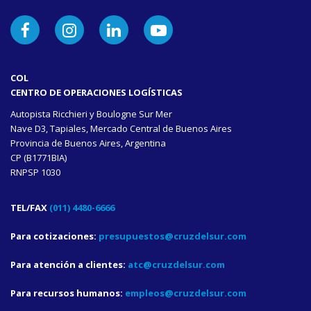
- Los importes en efectivo se depositarán en la CTA:
25693/0 y/o CTA: 568/3 Banco Macro cumpliendo con el
articulo Nº 9 Ley Nº 25413 y articulo Nº 1 Inciso Nº 1 Ley
25345.
cerrar
COL
CENTRO DE OPERACIONES LOGÍSTICAS
Autopista Ricchieri y Boulogne Sur Mer
Nave D3, Tapiales, Mercado Central de Buenos Aires
Provincia de Buenos Aires, Argentina
CP (B1771BIA)
RNPSP 1030
TEL/FAX
(011) 4480-6666
Para cotizaciones:
presupuestos@cruzdelsur.com
Para atención a clientes:
atc@cruzdelsur.com
Para recursos humanos:
empleos@cruzdelsur.com