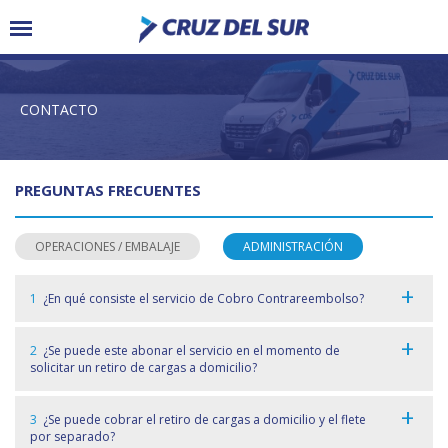
CONTACTO
PREGUNTAS FRECUENTES
OPERACIONES / EMBALAJE
ADMINISTRACIÓN
1
¿En qué consiste el servicio de Cobro Contrareembolso?
El Servicio de Gestión de Contrarembolso permite
2
¿Se puede este abonar el servicio en el momento de
realizar ventas a clientes eventuales o a través de e-
solicitar un retiro de cargas a domicilio?
commerce, asegurando que tu carga es entregada,
únicamente, contra el pago de la factura.
Los retiros de carga a domicilio son, por default, fletes
3
¿Se puede cobrar el retiro de cargas a domicilio y el flete
pagos en destino (o en su defecto por un cliente con
por separado?
METODOLOGÍA PARA ACCEDER AL SERVICIO
cuenta corriente, ya sea en origen o en destino). Por lo