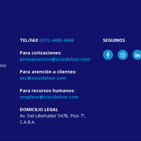
TEL/FAX
(011) 4480-6666
SEGUINOS
Para cotizaciones:
presupuestos@cruzdelsur.com
nos
Para atención a clientes:
atc@cruzdelsur.com
Para recursos humanos:
empleos@cruzdelsur.com
DOMICILIO LEGAL
Av. Del Libertador 5478, Piso 7º,
C.A.B.A.